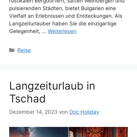
rustikalen Bergdörfern, satten Weinbergen und
pulsierenden Städten, bietet Bulgarien eine
Vielfalt an Erlebnissen und Entdeckungen. Als
Langzeiturlauber haben Sie die einzigartige
Gelegenheit, …
Weiterlesen
Kategorien
Reise
Langzeiturlaub in
Tschad
Dezember 14, 2023
von
Doc Holiday