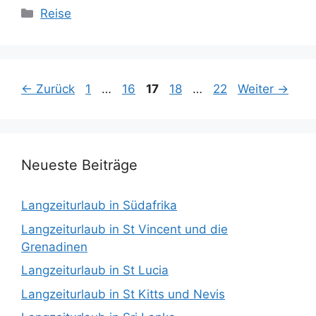
Kategorien
Reise
Seite
Seite
Seite
Seite
Seite
←
Zurück
1
…
16
17
18
…
22
Weiter
→
Neueste Beiträge
Langzeiturlaub in Südafrika
Langzeiturlaub in St Vincent und die
Grenadinen
Langzeiturlaub in St Lucia
Langzeiturlaub in St Kitts und Nevis