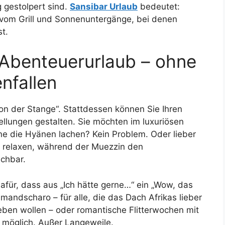
 gestolpert sind.
Sansibar Urlaub
bedeutet:
kt vom Grill und Sonnenuntergänge, bei denen
t.
Abenteuerurlaub – ohne
enfallen
von der Stange“. Stattdessen können Sie Ihren
ellungen gestalten. Sie möchten im luxuriösen
e die Hyänen lachen? Kein Problem. Oder lieber
n relaxen, während der Muezzin den
chbar.
afür, dass aus „Ich hätte gerne…“ ein „Wow, das
imandscharo – für alle, die das Dach Afrikas lieber
leben wollen – oder romantische Flitterwochen mit
t möglich. Außer Langeweile.