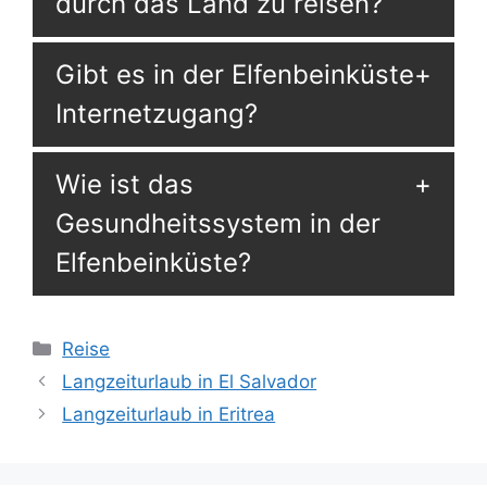
durch das Land zu reisen?
Gibt es in der Elfenbeinküste
Internetzugang?
Wie ist das
Gesundheitssystem in der
Elfenbeinküste?
Kategorien
Reise
Langzeiturlaub in El Salvador
Langzeiturlaub in Eritrea