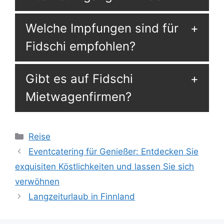
Welche Impfungen sind für
Fidschi empfohlen?
Gibt es auf Fidschi
Mietwagenfirmen?
Kategorien
Reise
Eventcatering für Genießer: Entdecken Sie
exquisiten Köstlichkeiten und lassen Sie sich
verwöhnen
Langzeiturlaub in Finnland