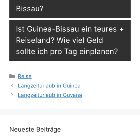
Bissau?
Ist Guinea-Bissau ein teures
Reiseland? Wie viel Geld
sollte ich pro Tag einplanen?
Kategorien
Reise
Langzeiturlaub in Guinea
Langzeiturlaub in Guyana
Neueste Beiträge