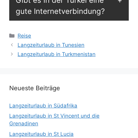
Gibt es in der Türkei eine
gute Internetverbindung?
Kategorien
Reise
Langzeiturlaub in Tunesien
Langzeiturlaub in Turkmenistan
Neueste Beiträge
Langzeiturlaub in Südafrika
Langzeiturlaub in St Vincent und die
Grenadinen
Langzeiturlaub in St Lucia